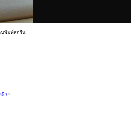
านพิมพ์สกรีน
ลผิว
»