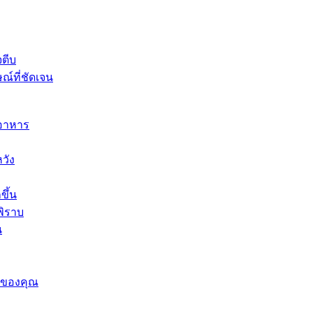
จตีบ
ณ์ที่ชัดเจน
นอาหาร
วัง
ขึ้น
พิราบ
น
ารของคุณ