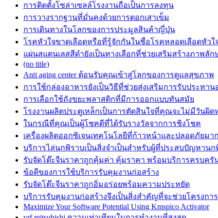
การติดตั้งโซล่าเซลล์โรงงานถือเป็นการลงทุน
การวางรากฐานที่มั่นคงด้วยการตอกเสาเข็ม
การเดินทางในโลกของการประมูลสินค้าญี่ปุ่น
โรคหัวใจขาดเลือดหรือที่รู้จักกันในชื่อโรคหลอดเลือดหัวใ
แผ่นสแตนเลสสีดำยังเป็นทางเลือกที่ช่วยเสริมสร้างภาพลักษ
(no title)
Anti aging center ต้อนรับคุณเข้าสู่โลกของการดูแลสุขภาพ
การใช้กล่องอาหารยังเป็นวิธีที่ช่วยส่งเสริมการรับประทา
การเลือกใช้ถังขยะพลาสติกที่มีการออกแบบทันสมัย
โรงงานผลิตประตูเหล็กเป็นการตัดสินใจที่คุณจะไม่มีวันผิดห
ในกรณีที่คุณเป็นผู้โชคดีที่ได้รับรางวัลจากการชิงโชค
เครื่องผลิตออกซิเจนเทคโนโลยีที่ก้าวหน้าและปลอดภัยมาก
บริการไล่นกพิราบเป็นสิ่งจำเป็นสำหรับผู้ที่ประสบปัญหานก
รับจัดโต๊ะจีนราคาถูกคุ้มค่า คุ้มราคา พร้อมบริการครบครั
ข้อดีของการใช้บริการรับคุมงานก่อสร้าง
รับจัดโต๊ะจีนราคาถูกอิ่มอร่อยพร้อมความประหยัด
บริการรับคุมงานก่อสร้างจึงเป็นสิ่งสำคัญที่จะช่วยโครงก
Maximize Your Software Potential Using Kmspico Activator
vrf mitsubishi ความเท่าเทียมในการทำงานที่สูงสุด