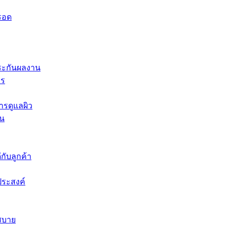
็รอด
ประกันผลงาน
าร
ารดูแลผิว
ีน
ีกับลูกค้า
ประสงค์
สบาย