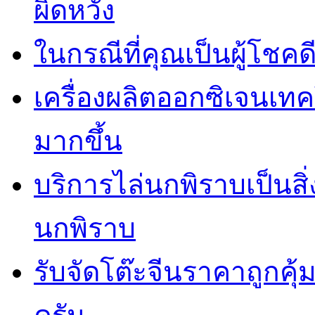
ผิดหวัง
ในกรณีที่คุณเป็นผู้โชคด
เครื่องผลิตออกซิเจนเท
มากขึ้น
บริการไล่นกพิราบเป็นสิ
นกพิราบ
รับจัดโต๊ะจีนราคาถูกคุ