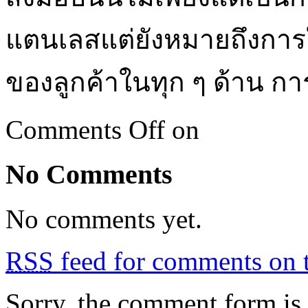
แตนเลสแต่ยังหมายถึงการใ
ของลูกค้าในทุก ๆ ด้าน ก
Comments Off
on
No Comments
No comments yet.
RSS
feed for comments on t
Sorry, the comment form is c