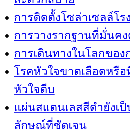
การติดตั้งโซล่าเซลล์โ
การวางรากฐานที่มั่นค
การเดินทางในโลกของการ
โรคหัวใจขาดเลือดหรือที
หัวใจตีบ
แผ่นสแตนเลสสีดำยังเป็น
ลักษณ์ที่ชัดเจน