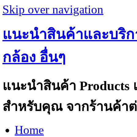
Skip over navigation
แนะนำสินค้าและบริกา
กล้อง อื่นๆ
แนะนำสินค้า Products แ
สำหรับคุณ จากร้านค้าต่
Home