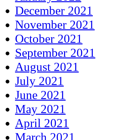
December 2021
November 2021
October 2021
September 2021
August 2021
July 2021
June 2021
May 2021
April 2021
March 2021