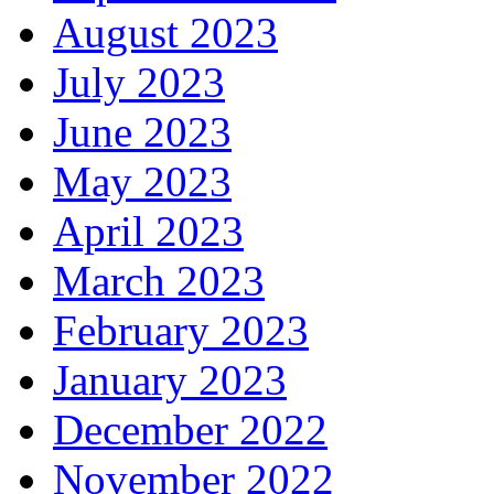
August 2023
July 2023
June 2023
May 2023
April 2023
March 2023
February 2023
January 2023
December 2022
November 2022