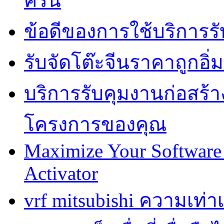
ครัน
ข้อดีของการใช้บริการรั
รับจัดโต๊ะจีนราคาถูกอ
บริการรับคุมงานก่อสร้าง
โครงการของคุณ
Maximize Your Software 
Activator
vrf mitsubishi ความเท่