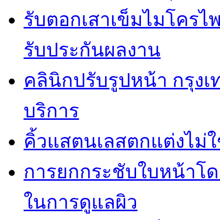
รับตอกเสาเข็มไมโครไพล
รับประกันผลงาน
คลินิกปรับรูปหน้า กรุง
บริการ
คิ้วแสตนเลสตกแต่งไม่ใ
การยกกระชับใบหน้าโดยไ
ในการดูแลผิว