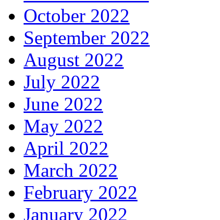
October 2022
September 2022
August 2022
July 2022
June 2022
May 2022
April 2022
March 2022
February 2022
January 2022