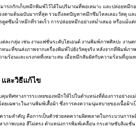
สามารถกักเก็บหมึกพิมพ์ไว้ได้ในปริมาณที่พอเหมาะ และปล่อยหมึ
งตามต้นฉบับมากที่สุด รวมถึงลดปัญหาหมึกซึมไหลเลอะวัสดุ และยัง
การดูดซึมน้ำหมึกที่รวดเร็ว การปล่อยหมึกอย่างสม่ำเสมอ หรือแม้แ
่ละกลุ่ม เช่น งานแฟชั่นระดับไฮเอนด์ งานพิมพ์ภาพศิลปะ งานต
ที่ขนส่งภาพจากเครื่องพิมพ์ไปยังวัสดุจริง หลังจากที่พิมพ์ภาพ
ความร้อนและแรงกดที่เหมาะสม เมื่อหมึกสัมผัสกับความร้อนที่อุ
 และวิธีแก้ไข
ควบคุมทิศทางการระเหยของหมึกให้ไปในตำแหน่งที่ต้องการอย่างแ
โดยเฉพาะในงานพิมพ์เสื้อผ้า ซึ่งการคงความนุ่มสบายของเนื้อผ้าเป็นส
ชั่นมีความสำคัญ คือการเป็นตัวช่วยลดความผิดพลาดในกระบวนการผ
าภาพเบลอ สีไม่ตรง ตำแหน่งการพิมพ์เคลื่อน กระดาษซับลิเมชั่น