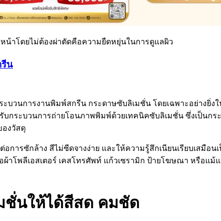
น้าโดยไม่ต้องผ่าตัดคือความยืดหยุ่นในการดูแลผิว
รีน
นกระบวนการงานพิมพ์สกรีน กระดาษซับลิเมชั่น โดยเฉพาะอย่างยิ
บกระบวนการถ่ายโอนภาพพิมพ์ด้วยเทคนิคซับลิเมชั่น ซึ่งเป็นกระ
ของวัสดุ
ต่อการซักล้าง สีไม่ซีดจางง่าย และให้ความรู้สึกเนียนเรียบเสมือนเป
เสื้อผ้าโพลีเอสเตอร์ เคสโทรศัพท์ แก้วเซรามิก ป้ายโฆษณา หรือแม
ั่นให้ได้สีสด คมชัด