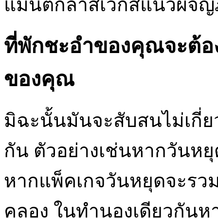
แมนติกลาสเวกัสแนวผจญภั
ที่พักชะอำของคุณจะต้อ
ของคุณ
มิฉะนั้นมันจะสับสนไม่เกี
กัน ตัวอย่างเช่นหากวันหย
หากแพ็คเกจวันหยุดจะรวมถ
คลอง ในทำนองเดียวกันหา