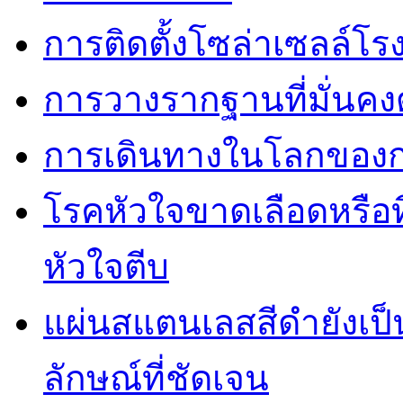
การติดตั้งโซล่าเซลล์โ
การวางรากฐานที่มั่นค
การเดินทางในโลกของการ
โรคหัวใจขาดเลือดหรือที
หัวใจตีบ
แผ่นสแตนเลสสีดำยังเป็น
ลักษณ์ที่ชัดเจน