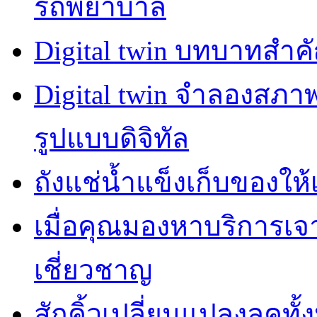
รถพยาบาล
Digital twin บทบาทสำ
Digital twin จำลองสภ
รูปแบบดิจิทัล
ถังแช่น้ำแข็งเก็บของให้
เมื่อคุณมองหาบริการเ
เชี่ยวชาญ
สักคิ้วเปลี่ยนแปลงลุคทั