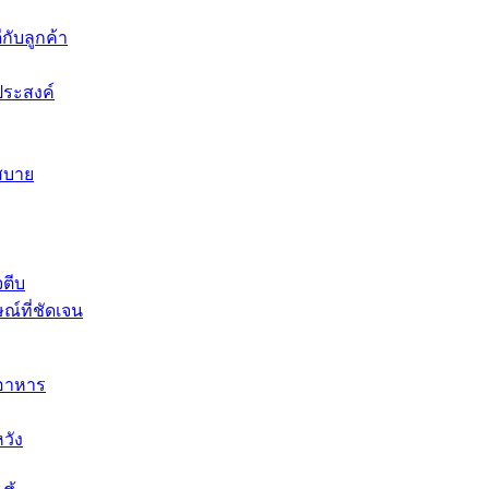
ีกับลูกค้า
ประสงค์
สบาย
จตีบ
ณ์ที่ชัดเจน
นอาหาร
วัง