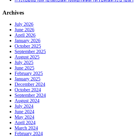
Archives
July 2026
June 2026
April 2026
January 2026
October 2025
September 2025
August 2025
July 2025
June 2025
February 2025
January 2025
December 2024
October 2024
September 2024
August 2024
July 2024
June 2024
May 2024
April 2024
March 2024
February 2024