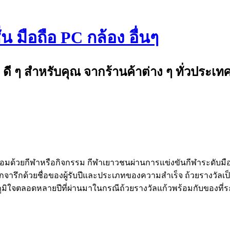
 มือถือ PC กล้อง อื่นๆ
ดี ๆ สำหรับคุณ จากร้านค้าต่าง ๆ ทั่วประเท
น์พร้อมด้วยกีฬาหรือกิจกรรม กีฬาเยาวชนผ่านการแข่งขันกีฬาระดั
ถูกจารึกด้วยชื่อของผู้รับปีและประเภทของความสำเร็จ ถ้วยรางวัล
จตลอดหลายปีที่ผ่านมาในกรณีถ้วยรางวัลแก้วพร้อมกับของที่ระลึกอื