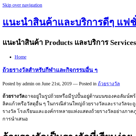
Skip over navigation
แนะนำสินค้าและบริการดีๆ แฟชั่น
แนะนำสินค้า Products และบริการ Services 
Home
ถ้วยรางวัลสำหรับกีฬาและกิจกรรมอื่น ๆ
Posted by admin on June 21st, 2019 — Posted in
ถ้วยรางวัล
ถ้วยรางวัล
อาจอยู่ในรูปถ้วยหรือมีรูปปั้นอยู่ด้านบนของคอลัม
ลิคแก้วหรือวัสดุอื่น ๆ ในกรณีส่วนใหญ่ถ้วยรางวัลและรางวัลจะ
รางวัล โรงเรียนและองค์กรหลายแห่งแสดงถ้วยรางวัลอย่างภาคภูมิใ
การนำเสนอ