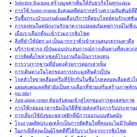
Selective Racking สร้างมูลค่าเพิ่มให้กับธุรกิจในทุกแง่มุม
การใช้ Sorter system ยังส่งผลดีต่อการสร้างความสัมพันธ์ที่ด
รับซื้อกระเป๋าแบรนด์เนมคือบริการที่ตอบโจทย์คนรักแฟชั่น
การลงทุนในพนักงานรักษาความปลอดภัยเหตุการณ์ไม่พึง
เมื่อเราเลือกที่จะเข้าร่วมการชิงโชค
สิ่งที่ทำให้บัตร usj เป็นมากกว่าตั๋วเข้าสวนสนุกธรรมดาคือ
บริการเช่ารถ ญี่ปุ่นมอบประสบการณ์การเดินทางที่สะดวก
การติดตั้งโซล่าเซลล์โรงงานถือเป็นการลงทุน
การวางรากฐานที่มั่นคงด้วยการตอกเสาเข็ม
การเดินทางในโลกของการประมูลสินค้าญี่ปุ่น
โรคหัวใจขาดเลือดหรือที่รู้จักกันในชื่อโรคหลอดเลือดหัวใ
แผ่นสแตนเลสสีดำยังเป็นทางเลือกที่ช่วยเสริมสร้างภาพลักษ
(no title)
Anti aging center ต้อนรับคุณเข้าสู่โลกของการดูแลสุขภาพ
การใช้กล่องอาหารยังเป็นวิธีที่ช่วยส่งเสริมการรับประทา
การเลือกใช้ถังขยะพลาสติกที่มีการออกแบบทันสมัย
โรงงานผลิตประตูเหล็กเป็นการตัดสินใจที่คุณจะไม่มีวันผิดห
ในกรณีที่คุณเป็นผู้โชคดีที่ได้รับรางวัลจากการชิงโชค