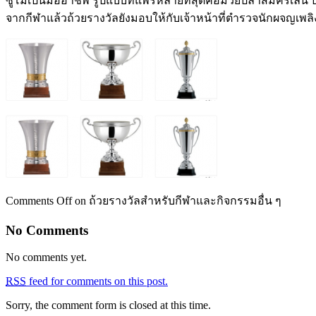
ซูโม่เป็นมืออาชีพ รูปแบบที่แพร่หลายที่สุดคือมวยปล้ำสมัครเล
จากกีฬาแล้วถ้วยรางวัลยังมอบให้กับเจ้าหน้าที่ตำรวจนักผจญเพลิ
Comments Off
on ถ้วยรางวัลสำหรับกีฬาและกิจกรรมอื่น ๆ
No Comments
No comments yet.
RSS
feed for comments on this post.
Sorry, the comment form is closed at this time.