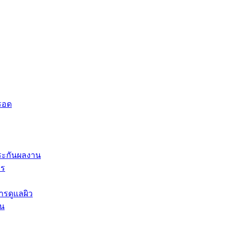
็รอด
ประกันผลงาน
าร
ารดูแลผิว
ีน