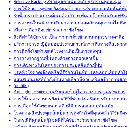
Selective Racking สร้างมูลค่าเพิ่มให้กับธุรกิจในทุกแง่มุม
การใช้ Sorter system ยังส่งผลดีต่อการสร้างความสัมพันธ์ที่ด
รับซื้อกระเป๋าแบรนด์เนมคือบริการที่ตอบโจทย์คนรักแฟชั่น
การลงทุนในพนักงานรักษาความปลอดภัยเหตุการณ์ไม่พึง
เมื่อเราเลือกที่จะเข้าร่วมการชิงโชค
สิ่งที่ทำให้บัตร usj เป็นมากกว่าตั๋วเข้าสวนสนุกธรรมดาคือ
บริการเช่ารถ ญี่ปุ่นมอบประสบการณ์การเดินทางที่สะดวก
การติดตั้งโซล่าเซลล์โรงงานถือเป็นการลงทุน
การวางรากฐานที่มั่นคงด้วยการตอกเสาเข็ม
การเดินทางในโลกของการประมูลสินค้าญี่ปุ่น
โรคหัวใจขาดเลือดหรือที่รู้จักกันในชื่อโรคหลอดเลือดหัวใ
แผ่นสแตนเลสสีดำยังเป็นทางเลือกที่ช่วยเสริมสร้างภาพลักษ
(no title)
Anti aging center ต้อนรับคุณเข้าสู่โลกของการดูแลสุขภาพ
การใช้กล่องอาหารยังเป็นวิธีที่ช่วยส่งเสริมการรับประทา
การเลือกใช้ถังขยะพลาสติกที่มีการออกแบบทันสมัย
โรงงานผลิตประตูเหล็กเป็นการตัดสินใจที่คุณจะไม่มีวันผิดห
ในกรณีที่คุณเป็นผู้โชคดีที่ได้รับรางวัลจากการชิงโชค