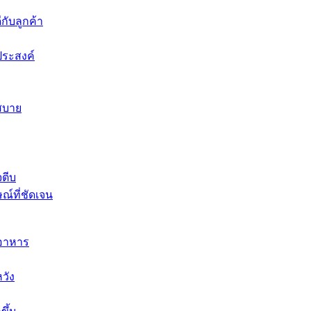
ีกับลูกค้า
ประสงค์
สบาย
จตีบ
ณ์ที่ชัดเจน
นอาหาร
วัง