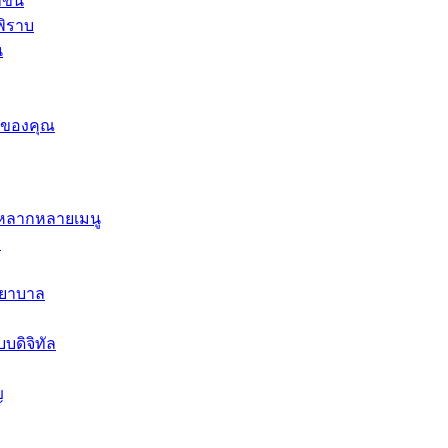
ขึ้น
พิราบ
น
ารของคุณ
ะหลากหลายเมนู
ษ
พยาบาล
บดิจิทัล
ญ