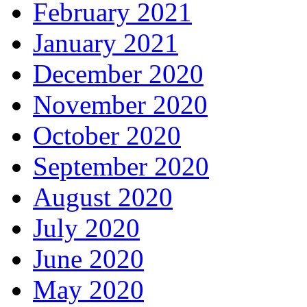
February 2021
January 2021
December 2020
November 2020
October 2020
September 2020
August 2020
July 2020
June 2020
May 2020