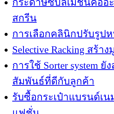
กระดาษซับลิเมชั่นคืออ
สกรีน
การเลือกคลินิกปรับรูปห
Selective Racking สร้างม
การใช้ Sorter system ย
สัมพันธ์ที่ดีกับลูกค้า
รับซื้อกระเป๋าแบรนด์เน
แฟชั่น