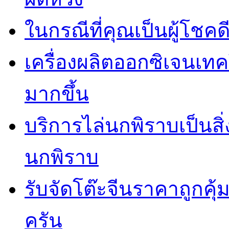
ในกรณีที่คุณเป็นผู้โชคด
เครื่องผลิตออกซิเจนเท
มากขึ้น
บริการไล่นกพิราบเป็นสิ
นกพิราบ
รับจัดโต๊ะจีนราคาถูกคุ
ครัน