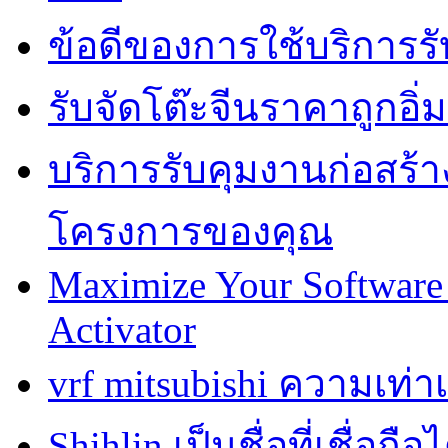
ข้อดีของการใช้บริการรั
รับจัดโต๊ะจีนราคาถูกอ
บริการรับคุมงานก่อสร้าง
โครงการของคุณ
Maximize Your Software 
Activator
vrf mitsubishi ความเท่
Shihlin เป็นชื่อที่เชื่อ