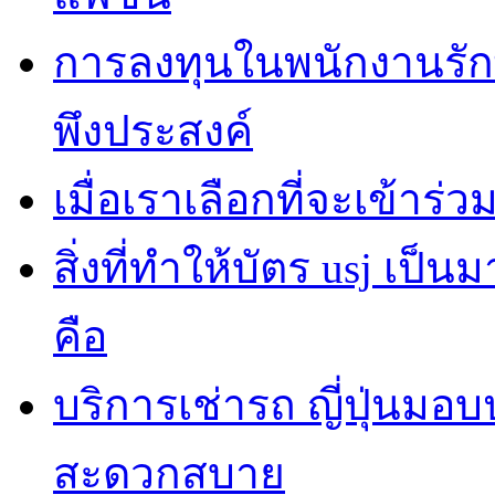
การลงทุนในพนักงานรั
พึงประสงค์
เมื่อเราเลือกที่จะเข้าร
สิ่งที่ทำให้บัตร usj เป
คือ
บริการเช่ารถ ญี่ปุ่นมอ
สะดวกสบาย