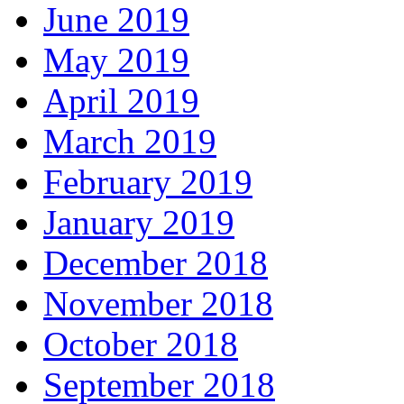
June 2019
May 2019
April 2019
March 2019
February 2019
January 2019
December 2018
November 2018
October 2018
September 2018