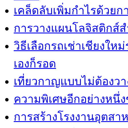
เคล็ดลับเพิ่มกำไรด้วยกา
การวางแผนโลจิสติกส์ส
วิธีเลือกรถเช่าเชียงใหม
เองก็รอด
เที่ยวกาญแบบไม่ต้องวาง
ความพิเศษอีกอย่างหนึ่ง
การสร้างโรงงานอุตสาห