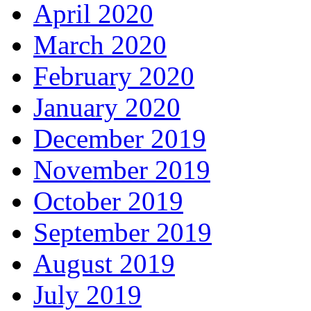
April 2020
March 2020
February 2020
January 2020
December 2019
November 2019
October 2019
September 2019
August 2019
July 2019