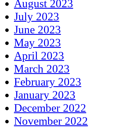
August 2023
July 2023
June 2023
May 2023
April 2023
March 2023
February 2023
January 2023
December 2022
November 2022