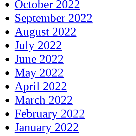
October 2022
September 2022
August 2022
July 2022
June 2022
May 2022
April 2022
March 2022
February 2022
January 2022