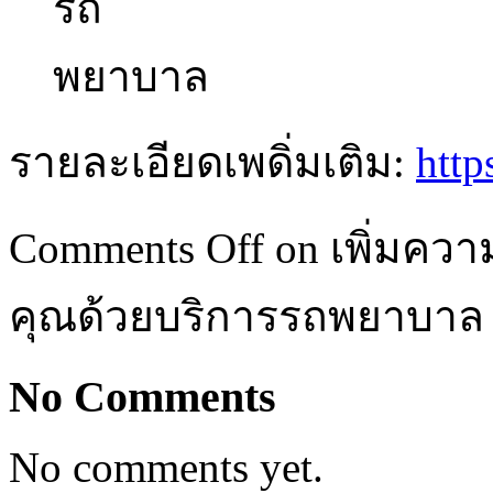
รายละเอียดเพดิ่มเติม:
htt
Comments Off
on เพิ่มคว
คุณด้วยบริการรถพยาบาล
No Comments
No comments yet.