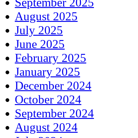
September 2025
August 2025
July 2025
June 2025
February 2025
January 2025
December 2024
October 2024
September 2024
August 2024