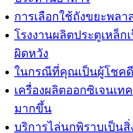
การเลือกใช้ถังขยะพลาส
โรงงานผลิตประตูเหล็กเป
ผิดหวัง
ในกรณีที่คุณเป็นผู้โชคด
เครื่องผลิตออกซิเจนเท
มากขึ้น
บริการไล่นกพิราบเป็นสิ