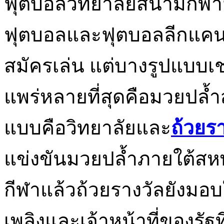
ฟุตบอลวิทยาลัยสนามกีฬา
ฟุตบอลและฟุตบอลลีกแคน
สมัครเล่น แต่บางรูปแบบเช่
แพร่หลายที่สุดคือมวยปล้
แบบคือวิทยาลัยและ
ถ้วยร
แข่งขันมวยปล้ำภายใต้สห
กีฬาแล้วถ้วยรางวัลยังมอบ
เพลิงและเจ้าหน้าที่ของรัฐที่