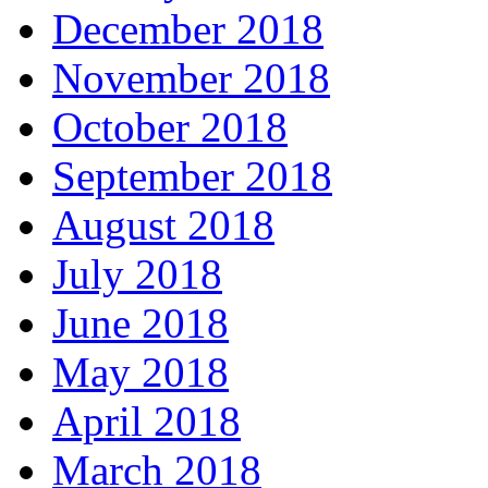
December 2018
November 2018
October 2018
September 2018
August 2018
July 2018
June 2018
May 2018
April 2018
March 2018