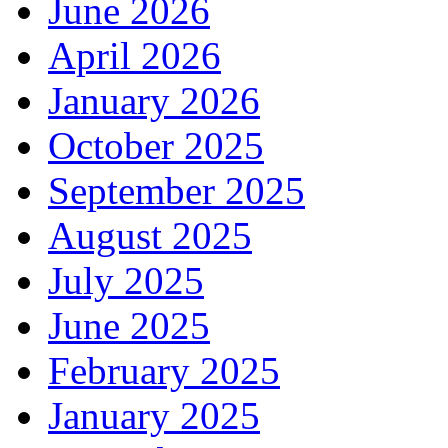
June 2026
April 2026
January 2026
October 2025
September 2025
August 2025
July 2025
June 2025
February 2025
January 2025