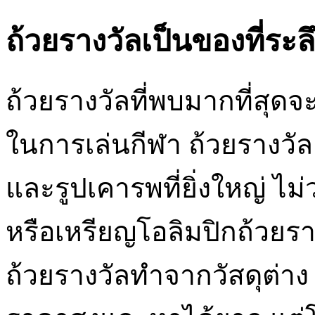
ถ้วยรางวัลเป็นของที่ระ
ถ้วยรางวัลที่พบมากที่สุด
ในการเล่นกีฬา ถ้วยรางวั
และรูปเคารพที่ยิ่งใหญ่ ไม
หรือเหรียญโอลิมปิกถ้วยร
ถ้วยรางวัลทำจากวัสดุต่าง