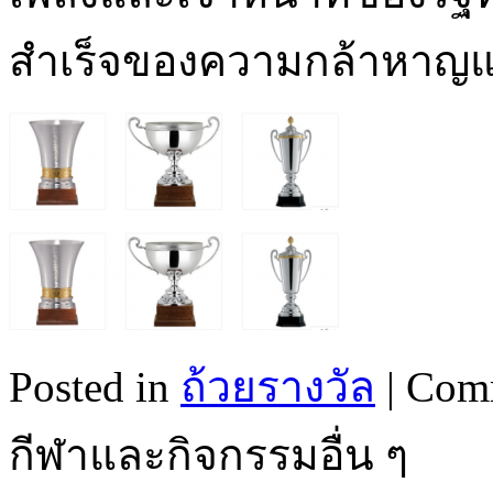
สำเร็จของความกล้าหาญ
Posted in
ถ้วยรางวัล
|
Comm
กีฬาและกิจกรรมอื่น ๆ