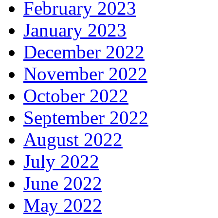
February 2023
January 2023
December 2022
November 2022
October 2022
September 2022
August 2022
July 2022
June 2022
May 2022