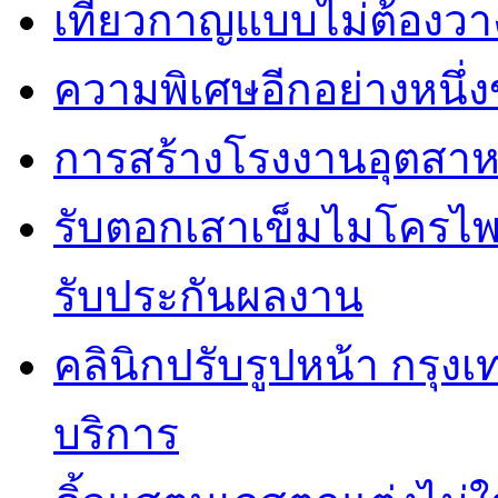
เที่ยวกาญแบบไม่ต้องวาง
ความพิเศษอีกอย่างหนึ่ง
การสร้างโรงงานอุตสาห
รับตอกเสาเข็มไมโครไพล
รับประกันผลงาน
คลินิกปรับรูปหน้า กรุง
บริการ