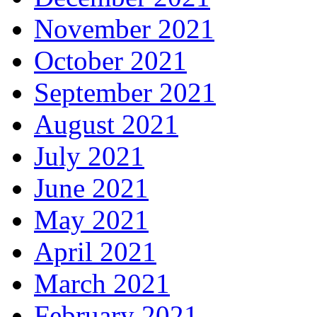
November 2021
October 2021
September 2021
August 2021
July 2021
June 2021
May 2021
April 2021
March 2021
February 2021