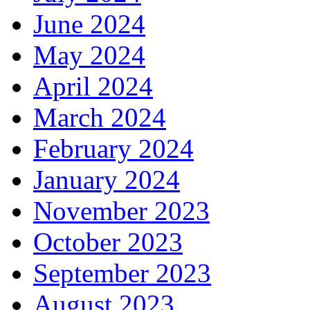
June 2024
May 2024
April 2024
March 2024
February 2024
January 2024
November 2023
October 2023
September 2023
August 2023