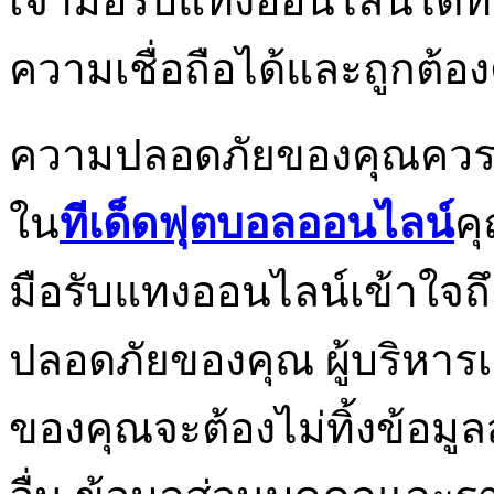
เจ้ามือรับแทงออนไลน์ได้ท
ความเชื่อถือได้และถูกต
ความปลอดภัยของคุณควรเ
ใน
ทีเด็ดฟุตบอลออนไลน์
ค
มือรับแทงออนไลน์เข้าใ
ปลอดภัยของคุณ ผู้บริหาร
ของคุณจะต้องไม่ทิ้งข้อมู