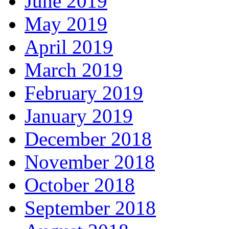
June 2019
May 2019
April 2019
March 2019
February 2019
January 2019
December 2018
November 2018
October 2018
September 2018