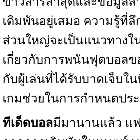
ข่าวสารล่าสุดและข้อมูลสำค
เดิมพันอยู่เสมอ ความรู้ที่ล
ส่วนใหญ่จะเป็นแนวทางใ
เกี่ยวกับการพนันฟุตบอลของ
กับผู้เล่นที่ได้รับบาดเจ็
เกมช่วยในการกำหนดประ
ทีเด็ดบอล
มีมานานแล้ว แฟ