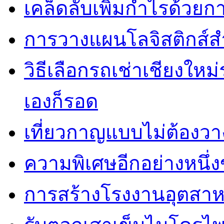
เคล็ดลับเพิ่มกำไรด้วยกา
การวางแผนโลจิสติกส์ส
วิธีเลือกรถเช่าเชียงใหม
เองก็รอด
เที่ยวกาญแบบไม่ต้องวาง
ความพิเศษอีกอย่างหนึ่ง
การสร้างโรงงานอุตสาห