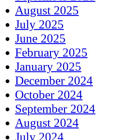
August 2025
July 2025
June 2025
February 2025
January 2025
December 2024
October 2024
September 2024
August 2024
July 2024