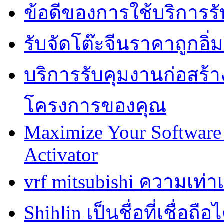
ข้อดีของการใช้บริการรั
รับจัดโต๊ะจีนราคาถูกอ
บริการรับคุมงานก่อสร้าง
โครงการของคุณ
Maximize Your Software 
Activator
vrf mitsubishi ความเท่
Shihlin เป็นชื่อที่เชื่อ