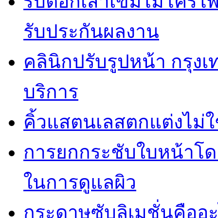
รับตอกเสาเข็มไมโครไพล
รับประกันผลงาน
คลินิกปรับรูปหน้า กรุง
บริการ
คิ้วแสตนเลสตกแต่งไม่ใ
การยกกระชับใบหน้าโดยไ
ในการดูแลผิว
กระดาษซับลิเมชั่นคืออ