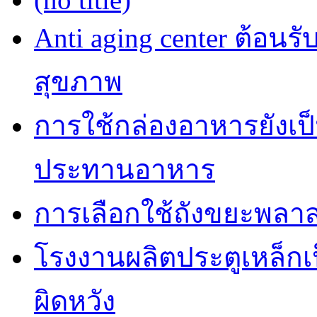
Anti aging center ต้อนร
สุขภาพ
การใช้กล่องอาหารยังเป็น
ประทานอาหาร
การเลือกใช้ถังขยะพลาส
โรงงานผลิตประตูเหล็กเป
ผิดหวัง