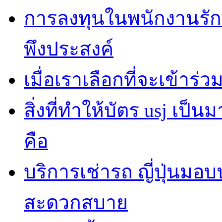
การลงทุนในพนักงานรั
พึงประสงค์
เมื่อเราเลือกที่จะเข้าร
สิ่งที่ทำให้บัตร usj เป
คือ
บริการเช่ารถ ญี่ปุ่นมอ
สะดวกสบาย