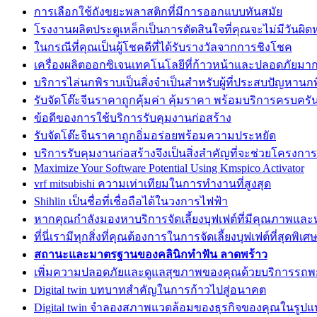
การเลือกใช้ถังขยะพลาสติกที่มีการออกแบบทันสมัย
โรงงานผลิตประตูเหล็กเป็นการตัดสินใจที่คุณจะไม่มีวันผิดห
ในกรณีที่คุณเป็นผู้โชคดีที่ได้รับรางวัลจากการชิงโชค
เครื่องผลิตออกซิเจนเทคโนโลยีที่ก้าวหน้าและปลอดภัยมาก
บริการไล่นกพิราบเป็นสิ่งจำเป็นสำหรับผู้ที่ประสบปัญหานก
รับจัดโต๊ะจีนราคาถูกคุ้มค่า คุ้มราคา พร้อมบริการครบครั
ข้อดีของการใช้บริการรับคุมงานก่อสร้าง
รับจัดโต๊ะจีนราคาถูกอิ่มอร่อยพร้อมความประหยัด
บริการรับคุมงานก่อสร้างจึงเป็นสิ่งสำคัญที่จะช่วยโครงก
Maximize Your Software Potential Using Kmspico Activator
vrf mitsubishi ความเท่าเทียมในการทำงานที่สูงสุด
Shihlin เป็นชื่อที่เชื่อถือได้ในวงการไฟฟ้า
หากคุณกำลังมองหาบริการจัดเลี้ยงบุฟเฟต์ที่มีคุณภาพแล
ที่นี่เรามีทุกสิ่งที่คุณต้องการในการจัดเลี้ยงบุฟเฟต์ที่สุดพิเศ
สถานะและมาตรฐานของคลินิกทำฟัน ลาดพร้าว
เพิ่มความปลอดภัยและดูแลสุขภาพของคุณด้วยบริการรถ
Digital twin บทบาทสำคัญในการก้าวไปสู่อนาคต
Digital twin จำลองสภาพแวดล้อมของธุรกิจของคุณในรูปแบ