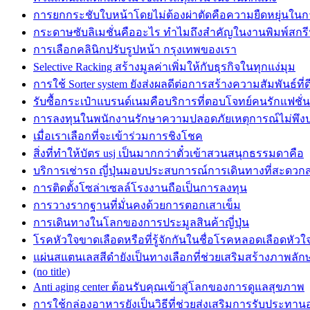
การยกกระชับใบหน้าโดยไม่ต้องผ่าตัดคือความยืดหยุ่นในก
กระดาษซับลิเมชั่นคืออะไร ทำไมถึงสำคัญในงานพิมพ์สกร
การเลือกคลินิกปรับรูปหน้า กรุงเทพของเรา
Selective Racking สร้างมูลค่าเพิ่มให้กับธุรกิจในทุกแง่มุม
การใช้ Sorter system ยังส่งผลดีต่อการสร้างความสัมพันธ์ที่ด
รับซื้อกระเป๋าแบรนด์เนมคือบริการที่ตอบโจทย์คนรักแฟชั่น
การลงทุนในพนักงานรักษาความปลอดภัยเหตุการณ์ไม่พึง
เมื่อเราเลือกที่จะเข้าร่วมการชิงโชค
สิ่งที่ทำให้บัตร usj เป็นมากกว่าตั๋วเข้าสวนสนุกธรรมดาคือ
บริการเช่ารถ ญี่ปุ่นมอบประสบการณ์การเดินทางที่สะดวก
การติดตั้งโซล่าเซลล์โรงงานถือเป็นการลงทุน
การวางรากฐานที่มั่นคงด้วยการตอกเสาเข็ม
การเดินทางในโลกของการประมูลสินค้าญี่ปุ่น
โรคหัวใจขาดเลือดหรือที่รู้จักกันในชื่อโรคหลอดเลือดหัวใ
แผ่นสแตนเลสสีดำยังเป็นทางเลือกที่ช่วยเสริมสร้างภาพลักษ
(no title)
Anti aging center ต้อนรับคุณเข้าสู่โลกของการดูแลสุขภาพ
การใช้กล่องอาหารยังเป็นวิธีที่ช่วยส่งเสริมการรับประทา