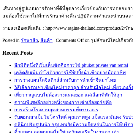
เส้นทางสู่รูปแบบการรักษาที่ดีที่สุดอาจเกี่ยวข้องกับการทดสอบยาที
สมต้องใช้เวลาไม่มีการรักษาค้างคืน ปฏิบัติตามคำแนะนำบนฉลากข
รายละเอียดเพิ่มเติม : http://www.ragina-thailand.com/product/2/ร
Posted in
รักษาสิว
,
สินค้า
|
Comments Off
on รูปลักษณ์ใหม่เกี่ยว
Recent Posts
อีกมิติหนึ่งที่เริ่มเห็นชัดคือการใช้ phuket private van rental
เคล็ดลับเพิ่มกำไรด้วยการใช้ชิปปิ้งนำเข้าอย่างมืออาชีพ
การวางแผนโลจิสติกส์สำหรับการนำเข้าจีนมาไทย
วิธีเลือกรถเช่าเชียงใหม่ราคาถูก สำหรับมือใหม่ เที่ยวเองก
เที่ยวกาญแบบไม่ต้องวางแผนเยอะ แค่เลือกที่พักให้ถูก
ความพิเศษอีกอย่างหนึ่งของการเช่าเรือยอร์ชคือ
การสร้างโรงงานอุตสาหกรรมที่ครบวงจร
รับตอกเสาเข็มไมโครไพล์ คุณภาพสูง แข็งแรง มั่นคง รับ
คลินิกปรับรูปหน้า กรุงเทพยังมีความยืดหยุ่นในการให้บริก
คิ้วแสตนเลสตกแต่งไม่ใช่แค่วัสดุเสริมในงานตกแต่ง