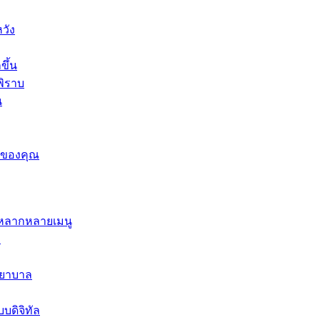
วัง
ขึ้น
พิราบ
น
ารของคุณ
ะหลากหลายเมนู
ษ
พยาบาล
บดิจิทัล