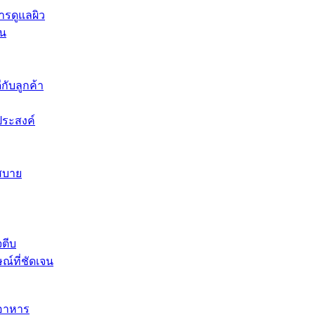
ารดูแลผิว
ีน
ีกับลูกค้า
ประสงค์
สบาย
จตีบ
ณ์ที่ชัดเจน
นอาหาร