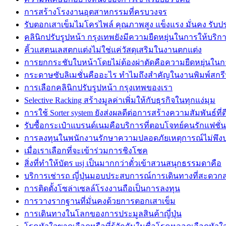
การสร้างโรงงานอุตสาหกรรมที่ครบวงจร
รับตอกเสาเข็มไมโครไพล์ คุณภาพสูง แข็งแรง มั่นคง รับ
คลินิกปรับรูปหน้า กรุงเทพยังมีความยืดหยุ่นในการให้บริก
คิ้วแสตนเลสตกแต่งไม่ใช่แค่วัสดุเสริมในงานตกแต่ง
การยกกระชับใบหน้าโดยไม่ต้องผ่าตัดคือความยืดหยุ่นในก
กระดาษซับลิเมชั่นคืออะไร ทำไมถึงสำคัญในงานพิมพ์สกร
การเลือกคลินิกปรับรูปหน้า กรุงเทพของเรา
Selective Racking สร้างมูลค่าเพิ่มให้กับธุรกิจในทุกแง่มุม
การใช้ Sorter system ยังส่งผลดีต่อการสร้างความสัมพันธ์ที่ด
รับซื้อกระเป๋าแบรนด์เนมคือบริการที่ตอบโจทย์คนรักแฟชั่น
การลงทุนในพนักงานรักษาความปลอดภัยเหตุการณ์ไม่พึง
เมื่อเราเลือกที่จะเข้าร่วมการชิงโชค
สิ่งที่ทำให้บัตร usj เป็นมากกว่าตั๋วเข้าสวนสนุกธรรมดาคือ
บริการเช่ารถ ญี่ปุ่นมอบประสบการณ์การเดินทางที่สะดวก
การติดตั้งโซล่าเซลล์โรงงานถือเป็นการลงทุน
การวางรากฐานที่มั่นคงด้วยการตอกเสาเข็ม
การเดินทางในโลกของการประมูลสินค้าญี่ปุ่น