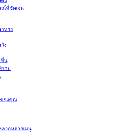
จตีบ
ณ์ที่ชัดเจน
นอาหาร
วัง
ขึ้น
พิราบ
น
ารของคุณ
ะหลากหลายเมนู
ษ