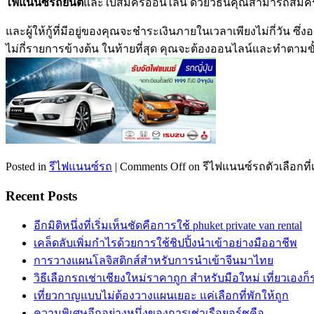
ไฟแนนซ์รถยนต์
และใบสมัครออนไลน์ ด้วยวิธีนี้คุณสามารถสมัครแล
และผู้ให้กู้ที่มีอยู่ของคุณจะชำระเงินภายในเวลาเพียงไม่กี่วัน 
ไม่กี่รายการข้างต้น ในท้ายที่สุด คุณจะต้องออนไลน์และทำตามขั้
Posted in
รีไฟแนนซ์รถ
|
Comments Off
on รีไฟแนนซ์รถตัวเลือกที
Recent Posts
อีกมิติหนึ่งที่เริ่มเห็นชัดคือการใช้ phuket private van rental
เคล็ดลับเพิ่มกำไรด้วยการใช้ชิปปิ้งนำเข้าอย่างมืออาชีพ
การวางแผนโลจิสติกส์สำหรับการนำเข้าจีนมาไทย
วิธีเลือกรถเช่าเชียงใหม่ราคาถูก สำหรับมือใหม่ เที่ยวเองก
เที่ยวกาญแบบไม่ต้องวางแผนเยอะ แค่เลือกที่พักให้ถูก
ความพิเศษอีกอย่างหนึ่งของการเช่าเรือยอร์ชคือ