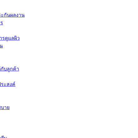
ประกันผลงาน
าร
ารดูแลผิว
ีน
ีกับลูกค้า
ประสงค์
สบาย