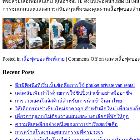
ที่จะสวมเสื้อเพื่อเล่นเกม คุณอาจจะไม่ ดังนั้นเพื่อหลีกเลี่ยงไม่ให
การชมเกมและแสดงการสนับสนุนทีมของคุณผ่านเสื้อฟุตบอลสำ
Posted in
เสื้อฟุตบอลพิมพ์ลาย
|
Comments Off
on แสดงเสื้อฟุตบ
Recent Posts
อีกมิติหนึ่งที่เริ่มเห็นชัดคือการใช้ phuket private van rental
เคล็ดลับเพิ่มกำไรด้วยการใช้ชิปปิ้งนำเข้าอย่างมืออาชีพ
การวางแผนโลจิสติกส์สำหรับการนำเข้าจีนมาไทย
วิธีเลือกรถเช่าเชียงใหม่ราคาถูก สำหรับมือใหม่ เที่ยวเองก
เที่ยวกาญแบบไม่ต้องวางแผนเยอะ แค่เลือกที่พักให้ถูก
ความพิเศษอีกอย่างหนึ่งของการเช่าเรือยอร์ชคือ
การสร้างโรงงานอุตสาหกรรมที่ครบวงจร
รับตอกเสาเข็มไมโครไพล์ คุณภาพสูง แข็งแรง มั่นคง รับ