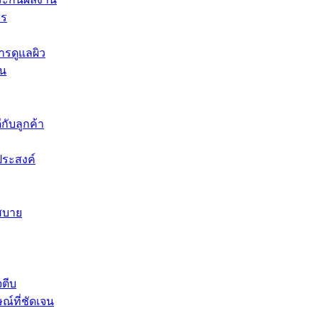
าร
ารดูแลผิว
ีน
ีกับลูกค้า
ประสงค์
สบาย
จตีบ
ณ์ที่ชัดเจน