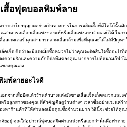
งเสื้อฟุตบอลพิมพ์ลาย
บว่าใบอนุญาตอย่างเป็นทางการในการผลิตเสื้อที่มีโลโก้นั้นมักจ
าคุณสามารถเลือกเสื้อแข่งของแท้หรือเสื้อแข่งแบบจำลองก็ได้ ในกรณี
สื้อสเวตเตอร์ คุณสามารถสวมเสื้อกล้ามเพื่อที่คุณจะได้ไม่มีปัญห
จ็คเก็ต คิดว่าจะมีแดดมั้ยซื้อหมวกไม่ว่าคุณจะตัดสินใจซื้ออะไรก็
สดงความรักและความภักดีต่อทีมของคุณ หากการไปที่สนามกีฬาไม่ใ
้านของคุณเอง
ลพิมพ์ลายอะไรดี
จากเสื้อยืดแล้วร้านค้าบางแห่งยังขายเสื้อแจ็คเก็ตหมวกและเครื่อง
อลูกสาวของคุณ ที่สำคัญคือดูร้านต่างๆ เวลาซื้ออย่าแวะแค่ร้านเ
นค้าที่ให้ส่วนลดเมื่อคุณซื้อจำนวนมาก วิธีนี้จะช่วยให้คุณป
ุณอาศัยอยู่ คุณใส่อุปกรณ์ฟุตบอลผิดตำแหน่งหรือแย่กว่านั้นคือทำห