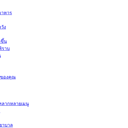
นอาหาร
วัง
ขึ้น
พิราบ
น
ารของคุณ
ะหลากหลายเมนู
ษ
พยาบาล