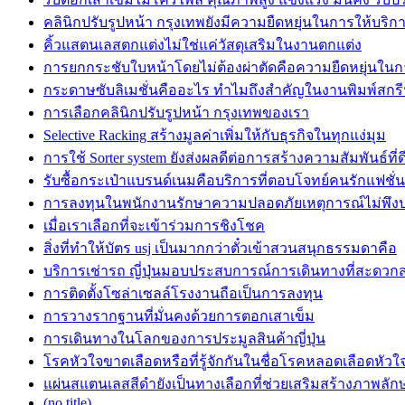
คลินิกปรับรูปหน้า กรุงเทพยังมีความยืดหยุ่นในการให้บริก
คิ้วแสตนเลสตกแต่งไม่ใช่แค่วัสดุเสริมในงานตกแต่ง
การยกกระชับใบหน้าโดยไม่ต้องผ่าตัดคือความยืดหยุ่นในก
กระดาษซับลิเมชั่นคืออะไร ทำไมถึงสำคัญในงานพิมพ์สกร
การเลือกคลินิกปรับรูปหน้า กรุงเทพของเรา
Selective Racking สร้างมูลค่าเพิ่มให้กับธุรกิจในทุกแง่มุม
การใช้ Sorter system ยังส่งผลดีต่อการสร้างความสัมพันธ์ที่ด
รับซื้อกระเป๋าแบรนด์เนมคือบริการที่ตอบโจทย์คนรักแฟชั่น
การลงทุนในพนักงานรักษาความปลอดภัยเหตุการณ์ไม่พึง
เมื่อเราเลือกที่จะเข้าร่วมการชิงโชค
สิ่งที่ทำให้บัตร usj เป็นมากกว่าตั๋วเข้าสวนสนุกธรรมดาคือ
บริการเช่ารถ ญี่ปุ่นมอบประสบการณ์การเดินทางที่สะดวก
การติดตั้งโซล่าเซลล์โรงงานถือเป็นการลงทุน
การวางรากฐานที่มั่นคงด้วยการตอกเสาเข็ม
การเดินทางในโลกของการประมูลสินค้าญี่ปุ่น
โรคหัวใจขาดเลือดหรือที่รู้จักกันในชื่อโรคหลอดเลือดหัวใ
แผ่นสแตนเลสสีดำยังเป็นทางเลือกที่ช่วยเสริมสร้างภาพลักษ
(no title)